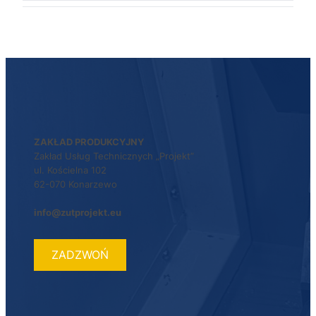
ZAKŁAD PRODUKCYJNY
Zakład Usług Technicznych „Projekt”
ul. Kościelna 102
62-070 Konarzewo
info@zutprojekt.eu
ZADZWOŃ