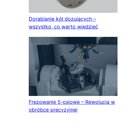
Dorabianie kół dozujących –
wszystko, co warto wiedzieć
Frezowanie 5-osiowe – Rewolucja w
obróbce precyzyjnej