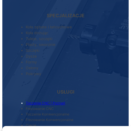
SPECJALIZACJE
Koła zębate i łańcuchowe
Koła dozując
Tuleje, szczęki
Piasty, sworznie
Szczęki
Dysze
Formy
Osłony
Pokrywy
USŁUGI
Toczenie CNC | Poznań
Frezowanie CNC
Toczenie Konwencjonalne
Frezowanie Konwencjonalne
Cięcie
Szlifowanie