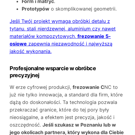
Form i matryc
.
Prototypów
o skomplikowanej geometrii.
Jeśli Twój projekt wymaga obróbki detalu z
tytanu, stali nierdzewnej, aluminium czy nawet
materiałów kompozytowych,
frezowanie 5-
osiowe
zapewnia niezawodność i najwyższą
jakość wykonania.
Profesjonalne wsparcie w obróbce
precyzyjnej
W erze cyfrowej produkcji,
frezowanie C
NC to
już nie tylko innowacja, a standard dla firm, które
dążą do doskonałości. Ta technologia pozwala
przekraczać granice, które do tej pory były
nieosiągalne, a efektem jest precyzja, jakość i
oszczędność.
Jeśli szukasz w Poznaniu lub w
jego okolicach partnera, który wykona dla Ciebie