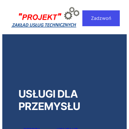
Przejdź
do
Zadzwoń
treści
USŁUGI DLA
PRZEMYSŁU