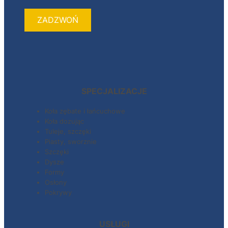
ZADZWOŃ
SPECJALIZACJE
Koła zębate i łańcuchowe
Koła dozując
Tuleje, szczęki
Piasty, sworznie
Szczęki
Dysze
Formy
Osłony
Pokrywy
USŁUGI