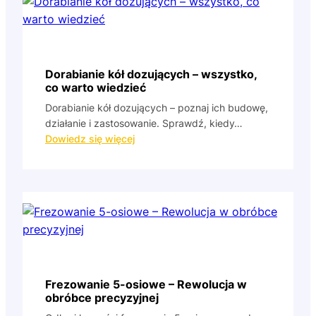
czym
polega
i
jakie
ma
Dorabianie kół dozujących – wszystko,
zastosowanie?
co warto wiedzieć
Dorabianie kół dozujących – poznaj ich budowę,
działanie i zastosowanie. Sprawdź, kiedy…
:
Dowiedz się więcej
Dorabianie
kół
dozujących
–
wszystko,
co
warto
wiedzieć
Frezowanie 5-osiowe – Rewolucja w
obróbce precyzyjnej