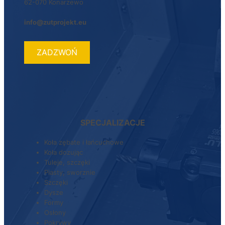
62-070 Konarzewo
info@zutprojekt.eu
ZADZWOŃ
SPECJALIZACJE
Koła zębate i łańcuchowe
Koła dozując
Tuleje, szczęki
Piasty, sworznie
Szczęki
Dysze
Formy
Osłony
Pokrywy