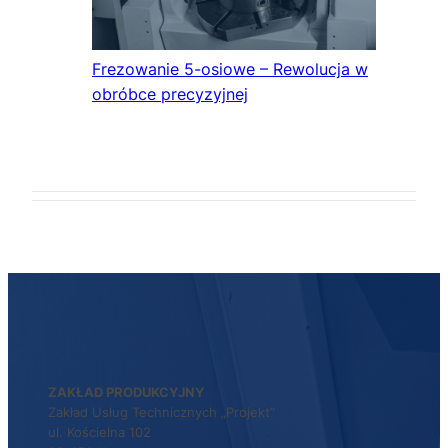
Frezowanie 5-osiowe – Rewolucja w
obróbce precyzyjnej
ZAKŁAD PRODUKCYJNY
Zakład Usług Technicznych „Projekt”
ul. Kościelna 102