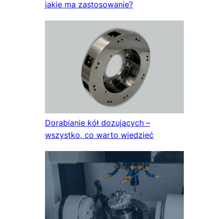
jakie ma zastosowanie?
Dorabianie kół dozujących –
wszystko, co warto wiedzieć