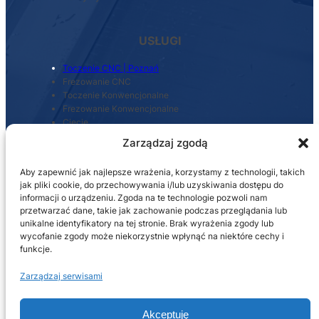
USŁUGI
Toczenie CNC | Poznań
Frezowanie CNC
Toczenie Konwencjonalne
Frezowanie Konwencjonalne
Cięcie
Szlifowanie
Zarządzaj zgodą
Regeneracja maszyn
Spawanie stali i aluminium
Aby zapewnić jak najlepsze wrażenia, korzystamy z technologii, takich
Projektowanie komponentów
jak pliki cookie, do przechowywania i/lub uzyskiwania dostępu do
informacji o urządzeniu. Zgoda na te technologie pozwoli nam
przetwarzać dane, takie jak zachowanie podczas przeglądania lub
unikalne identyfikatory na tej stronie. Brak wyrażenia zgody lub
wycofanie zgody może niekorzystnie wpłynąć na niektóre cechy i
NAWIGACJA
funkcje.
Zarządzaj serwisami
Akceptuję