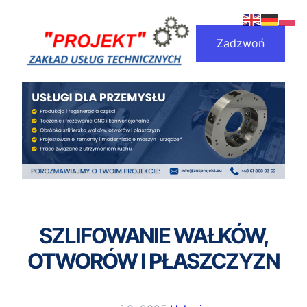
Przejdź
do
Zadzwoń
treści
SZLIFOWANIE WAŁKÓW,
OTWORÓW I PŁASZCZYZN