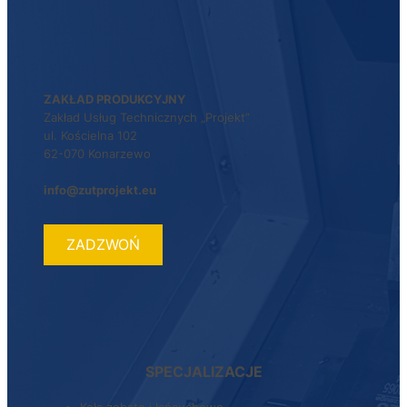
ZAKŁAD PRODUKCYJNY
Zakład Usług Technicznych „Projekt”
ul. Kościelna 102
62-070 Konarzewo
info@zutprojekt.eu
ZADZWOŃ
SPECJALIZACJE
Koła zębate i łańcuchowe