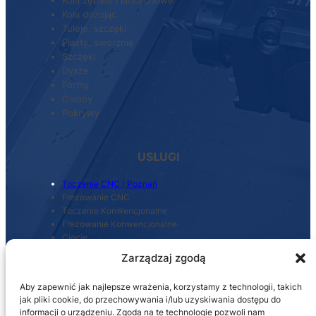
Koła dozując
Tuleje, szczęki
Piasty, sworznie
Szczęki
Dysze
Formy
Osłony
Pokrywy
USŁUGI
Toczenie CNC | Poznań
Frezowanie CNC
Toczenie Konwencjonalne
Frezowanie Konwencjonalne
Cięcie
Szlifowanie
Zarządzaj zgodą
Regeneracja maszyn
Spawanie stali i aluminium
Aby zapewnić jak najlepsze wrażenia, korzystamy z technologii, takich
Projektowanie komponentów
jak pliki cookie, do przechowywania i/lub uzyskiwania dostępu do
informacji o urządzeniu. Zgoda na te technologie pozwoli nam