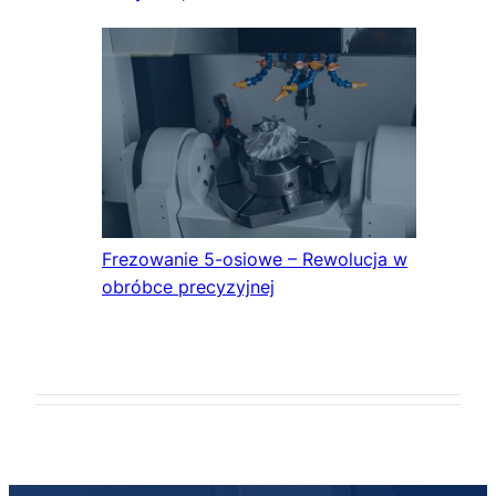
Frezowanie 5-osiowe – Rewolucja w
obróbce precyzyjnej