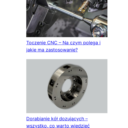
Toczenie CNC – Na czym polega i
jakie ma zastosowanie?
Dorabianie kół dozujących –
wszystko, co warto wiedzieć