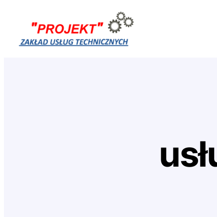
Przejdź
do
treści
usł