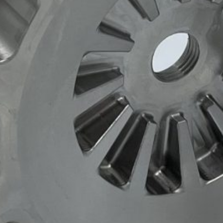
Potrzebujesz pomocy?
Zadzwoń:
+48 61 868 03 69
E-mail:
info@zutprojekt.eu