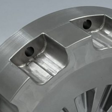
Kategorie
Maszyny
(5)
Obróbka CNC
(9)
Realizacje
(3)
Technologie
(2)
Usługi
(7)