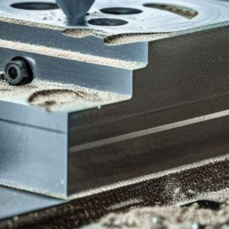
Potrzebujesz pomocy?
Zadzwoń:
+48 61 868 03 69
E-mail:
info@zutprojekt.eu