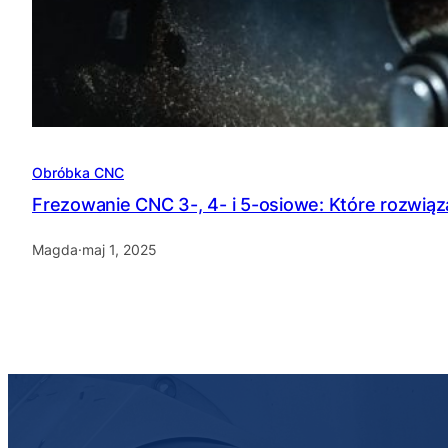
Obróbka CNC
Frezowanie CNC 3-, 4- i 5-osiowe: Które rozwią
Magda
·
maj 1, 2025