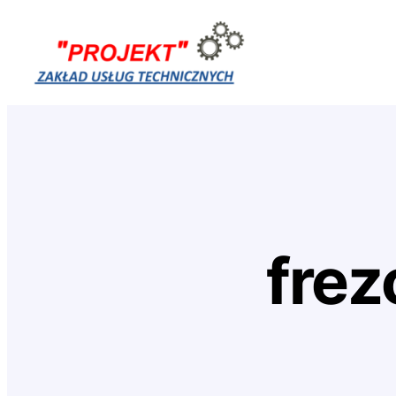
Przejdź
do
treści
frez