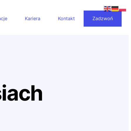
acje
Kariera
Kontakt
Zadzwoń
siach