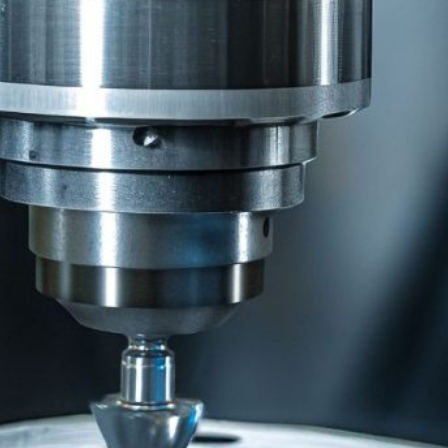
Kategorie
Maszyny
(5)
Obróbka CNC
(9)
Realizacje
(3)
Technologie
(2)
Usługi
(7)