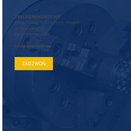
ZAKŁAD PRODUKCYJNY
Zakład Usług Technicznych „Projekt”
ul. Kościelna 102
62-070 Konarzewo
info@zutprojekt.eu
ZADZWOŃ