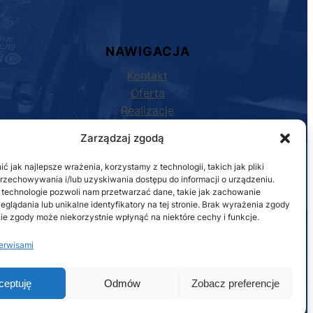
NAWIGACJA
Kontakt
Oferta
Realizacje
Kariera
Zarządzaj zgodą
Blog
Polityka prywatności
 jak najlepsze wrażenia, korzystamy z technologii, takich jak pliki
przechowywania i/lub uzyskiwania dostępu do informacji o urządzeniu.
 technologie pozwoli nam przetwarzać dane, takie jak zachowanie
eglądania lub unikalne identyfikatory na tej stronie. Brak wyrażenia zgody
ie zgody może niekorzystnie wpłynąć na niektóre cechy i funkcje.
erwisami
ceptuję
Odmów
Zobacz preferencje